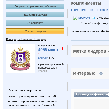
Комплименты
Отправить приватное сообщение
1 комплиментов в гостевой 
Добавить в друзья
MAMOH
27.07.201
Игнорировать
Спасибо за фотки, 
Сделать подарок
Вы не авторизованы! Чтоб
Велофорум Нижнего Новгорода
популярность:
-3
4956 место
Метки лидеров
↓
рейтинг
4327
?
Привилегированный
пользователь
8
уровня
Интервью
Статистика портрета:
Последние
фотогра
сейчас просматривают портрет - 0
зарегистрированные пользователи
посетившие портрет за 7 дней - 0