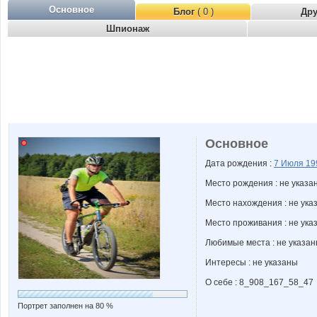
Основное
Блог
( 0 )
Др
Шпионаж
Основное
Дата рождения :
7 Июля
19
Место рождения : не указа
Место нахождения : не ука
Место проживания : не ука
Любимые места : не указа
Интересы : не указаны
О себе : 8_908_167_58_47
Портрет заполнен на 80 %