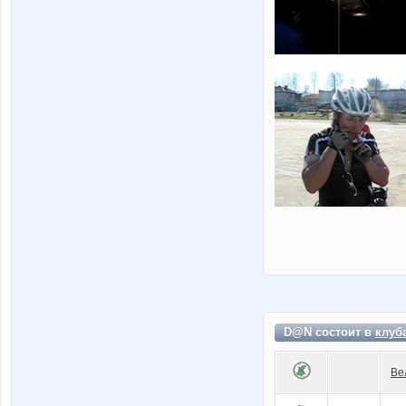
D@N состоит в
клуб
Ве